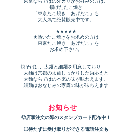
東京ならではの外カリがお好みの方は、
揚げたたこ焼き
「東京たこ焼き あげだこ」も
大人気で絶賛販売中です。
★★★★★
★熱いたこ焼きをお求めの方は
「東京たこ焼き あげだこ」を
お求め下さい。
焼そばは、太麺と細麺を用意しており
太麺は京都の太麺しっかりした歯応えと
太麺ならではの本来の味が味わえます。
細麺はおなじみの家庭の味が味わえます
お知らせ
◎店頭注文の際のスタンプカード配布中！
◎待たずに受け取りができる電話注文も