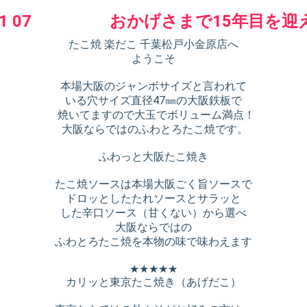
 2011 07 おかげさまで15年目を
たこ焼 楽だこ 千葉松戸小金原店へ
ようこそ
本場大阪のジャンボサイズと言われて
いる穴サイズ直径47㎜の大阪鉄板で
焼いてますので大玉でボリューム満点！
大阪ならではのふわとろたこ焼です。
ふわっと大阪たこ焼き
たこ焼ソースは本場大阪ごく旨ソースで
ドロッとしたたれソースとサラッと
した辛口ソース（甘くない）から選べ
大阪ならではの
ふわとろたこ焼を本物の味で味わえます
★★★★★
カリッと東京たこ焼き（あげだこ）